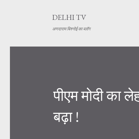
DELHI TV
अणदाराम बिश्नोई का ब्लॉग
पीएम मोदी का ले
बढ़ा !