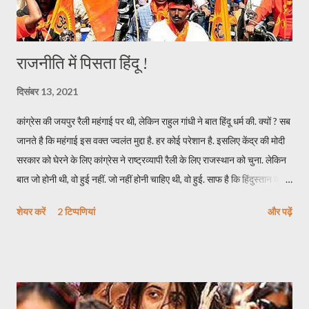
राजनीति में पिसता हिंदू !
दिसंबर 13, 2021
कांग्रेस की जयपुर रैली महंगाई पर थी, लेकिन राहुल गांधी ने बात हिंदू धर्म की. क्यों ? सब
जानते है कि महंगाई इस वक्त ज्वलंत मुद्दा है. हर कोई परेशान है. इसलिए केंद्र की मोदी
सरकार को घेरने के लिए कांग्रेस ने राष्ट्रव्यापी रैली के लिए राजस्थान को चुना. लेकिन
बात जो होनी थी, वो हुई नहीं. जो नहीं होनी चाहिए थी, वो हुई. साफ है कि हिंदुस्तान की
राजनीति में धर्म का चोली-दामन की तरह साथ नजर आ रहा है. भारतीय जनता पार्टी
शेयर करें
2 टिप्पणियां
और पढ़ें
मुखर होकर हिंदू धर्म की बात करती है. अपने एजेंडे में हमेशा हिंदुत्व को रखती है. वहीं 12
दिसंबर को जयपुर में हुई कांग्रेस की महंगाई हटाओ रैली में राहुल के भाषण की शुरुआत
ही हिंदुत्व से होती है. राहुल गांधी ने कहा कि गांधी हिंदू थे, गोडसे हिंदुत्ववादी थे. साथ ही
खुलकर स्वीकर किय़ा वो हिंदू है लेकिन हिंदुत्ववादी नहीं है. यानी कांग्रेस की इस रैली ने
एक नई बहस को जन्म दे दिया है. बहस है- हिंदू बनाम हिंदुत्ववादी. इस रैली का मकसद,