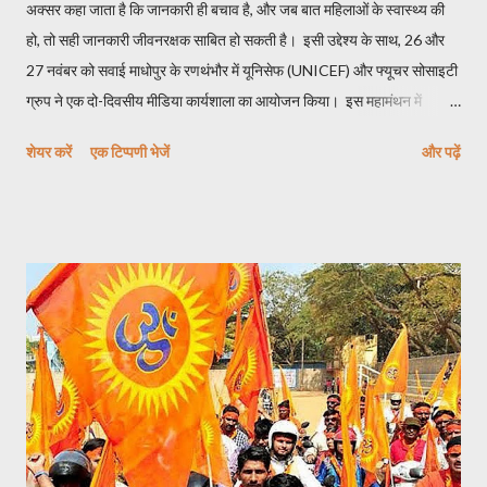
अक्सर कहा जाता है कि जानकारी ही बचाव है, और जब बात महिलाओं के स्वास्थ्य की
हो, तो सही जानकारी जीवनरक्षक साबित हो सकती है। इसी उद्देश्य के साथ, 26 और
27 नवंबर को सवाई माधोपुर के रणथंभौर में यूनिसेफ (UNICEF) और फ्यूचर सोसाइटी
ग्रुप ने एक दो-दिवसीय मीडिया कार्यशाला का आयोजन किया। इस महामंथन में
स्वास्थ्य विशेषज्ञों, वरिष्ठ पत्रकारों और शिक्षाविदों ने एक सुर में कहा— "सर्वाइकल कैंसर
शेयर करें
एक टिप्पणी भेजें
और पढ़ें
(गर्भाशय ग्रीवा का कैंसर) लाइलाज नहीं है, बस हमें समय रहते जागना होगा ।"
कार्यशाला की शुरुआत में डॉ. मनीषा चावला ने जो आंकड़े रखे, वे चौंकाने वाले हैं। भारत
में ब्रेस्ट कैंसर के बाद सर्वाइकल कैंसर महिलाओं में होने वाला दूसरा सबसे आम कैंसर है।
दुनिया भर में इस बीमारी से होने वाली कुल मौतों में से लगभग एक-तिहाई अकेले भारत में
होती हैं। इसका सबसे बड़ा कारण जानकारी का अभाव और शर्म है, जिसके चलते
महिलाएं डॉक्टर के पास तब पहुंचती हैं जब बहुत देर हो चुकी होती है। भारत में सर्वाइकल
कैंसर की वजह से हर दिन लगभग 200 महिलाएं इस दुनिया को छोड़कर चली जाती है।
यानी हमारे देश में हर 8 मिनट में एक महिला इस रोग के कार...