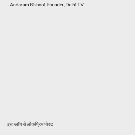
प्प
- Andaram Bishnoi, Founder, Delhi TV
णी
भे
जें
इस ब्लॉग से लोकप्रिय पोस्ट